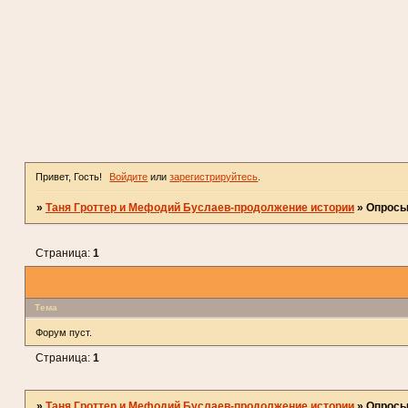
Привет, Гость!
Войдите
или
зарегистрируйтесь
.
»
Таня Гроттер и Мефодий Буслаев-продолжение истории
»
Опрос
Страница:
1
Тема
Форум пуст.
Страница:
1
»
Таня Гроттер и Мефодий Буслаев-продолжение истории
»
Опрос