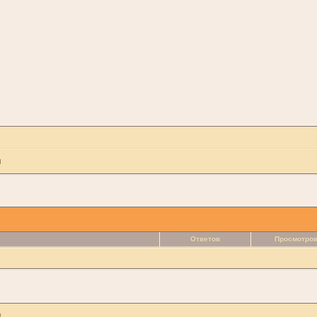
ы
Ответов
Просмотро
ы